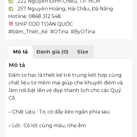
222 Nguyễn Đình Chiểu, TP. HCM
257 Nguyễn Hoàng, Hải Châu, Đà Nẵng
Hotline: 0868 312 548
SHIP COD TOÀN QUỐC
#Đầm_Thiết_Kế
#OTina
#ByOTina
Mô tả
Đánh giá (0)
Size
Mô tả
Đầm tơ hạc là thiết kế trẻ trung kết hợp cùng
chất liệu tơ mềm mại giúp che khuyết điểm và
làm nổi bật lên vẻ đẹp thanh lịch cho các Quý
Cô.
– Chất Liệu : Tơ, có dây kéo ngắn phía sau
– Lót : Có lót cùng màu, nhẹ êm