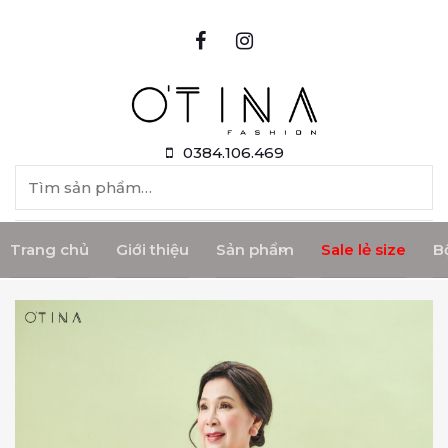
Skip to content
0384.106.469
Tìm kiếm:
Trang chủ
Giới thiệu
Sản phẩm
Sale lẻ size
B