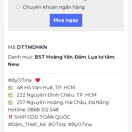
Chuyển khoản ngân hàng
Mua ngay
Mã:
DTTMDHKN
Danh mục:
BST Hoàng Yến
,
Đầm
,
Lụa tơ tằm
,
New
#
ByOTina
48 Hồ Văn Huê, TP. HCM
222 Nguyễn Đình Chiểu, TP. HCM
257 Nguyễn Hoàng, Hải Châu, Đà Nẵng
Hotline: 0868 312 548
SHIP COD TOÀN QUỐC
#Đầm_Thiết_Kế
#OTina
#ByOTina