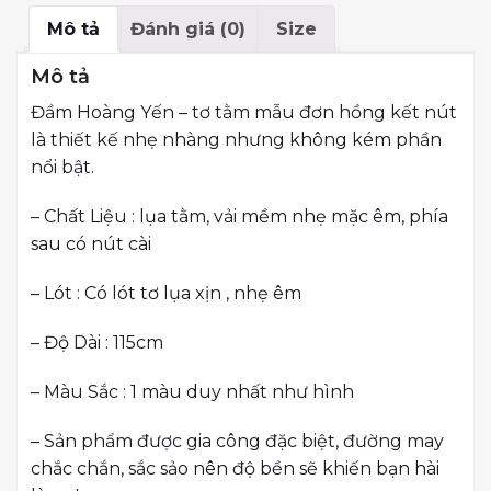
Mô tả
Đánh giá (0)
Size
Mô tả
Đầm Hoàng Yến – tơ tằm mẫu đơn hồng kết nút
là thiết kế nhẹ nhàng nhưng không kém phần
nổi bật.
– Chất Liệu : lụa tằm, vải mềm nhẹ mặc êm, phía
sau có nút cài
– Lót : Có lót tơ lụa xịn , nhẹ êm
– Độ Dài : 115cm
– Màu Sắc : 1 màu duy nhất như hình
– Sản phẩm được gia công đặc biệt, đường may
chắc chắn, sắc sảo nên độ bền sẽ khiến bạn hài