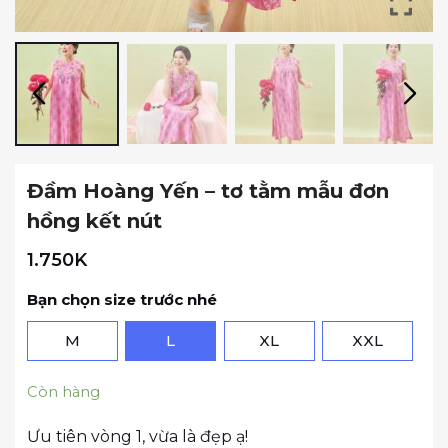
Đầm Hoàng Yến – tơ tằm mẫu đơn
hồng kết nút
1.750K
Bạn chọn size trước nhé
M
L
XL
XXL
Còn hàng
Ưu tiên vòng 1, vừa là đẹp ạ!