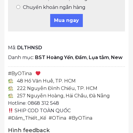
Chuyển khoản ngân hàng
Mua ngay
Mã:
DLTHNSD
Danh mục:
BST Hoàng Yến
,
Đầm
,
Lụa tằm
,
New
#
ByOTina
48 Hồ Văn Huê, TP. HCM
222 Nguyễn Đình Chiểu, TP. HCM
257 Nguyễn Hoàng, Hải Châu, Đà Nẵng
Hotline: 0868 312 548
SHIP COD TOÀN QUỐC
#Đầm_Thiết_Kế
#OTina
#ByOTina
Hình feedback