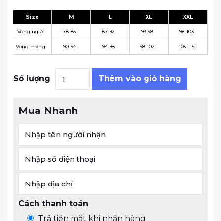
Size
M
L
XL
XXL
Vòng ngực
78-86
87-92
93-98
98-103
Vòng mông
90-94
94-98
98-102
103-115
Đầm Hoàng Yến - lụa tằm hồng nude s
Số lượng
Thêm vào giỏ hàng
Mua Nhanh
Cách thanh toán
Trả tiền mặt khi nhận hàng