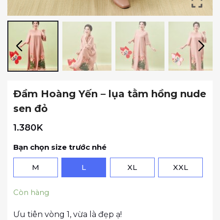
Đầm Hoàng Yến – lụa tằm hồng nude
sen đỏ
1.380K
Bạn chọn size trước nhé
M
L
XL
XXL
Còn hàng
Ưu tiên vòng 1, vừa là đẹp ạ!