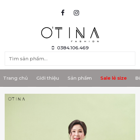
Skip to content
0384.106.469
Tìm kiếm:
Trang chủ
Giới thiệu
Sản phẩm
Sale lẻ size
B