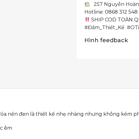
257 Nguyễn Hoàng
Hotline: 0868 312 548
SHIP COD TOÀN 
#Đầm_Thiết_Kế
#OT
Hình feedback
óa nền đen là thiết kế nhẹ nhàng nhưng không kém phầ
ặc êm