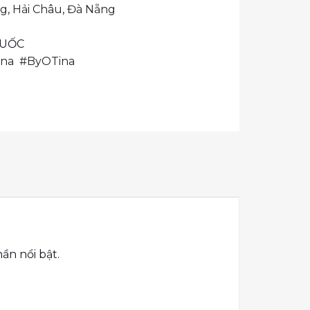
, Hải Châu, Đà Nẵng
QUỐC
ina
#ByOTina
n nổi bật.