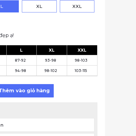
L
XL
XXL
đẹp ạ!
L
XL
XXL
87-92
93-98
98-103
94-98
98-102
103-115
 Nhã - lụa tơ tằm mẫu đơn đóa nền đen số lượng
Thêm vào giỏ hàng