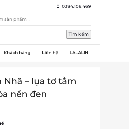
0384.106.469
Tìm kiếm:
Tìm kiếm
Khách hàng
Liên hệ
LALALIN
Nhã – lụa tơ tằm
óa nền đen
hé