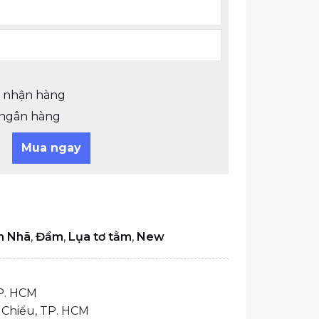
i nhận hàng
ngân hàng
Mua ngay
h Nhã
,
Đầm
,
Lụa tơ tằm
,
New
P. HCM
Chiểu, TP. HCM