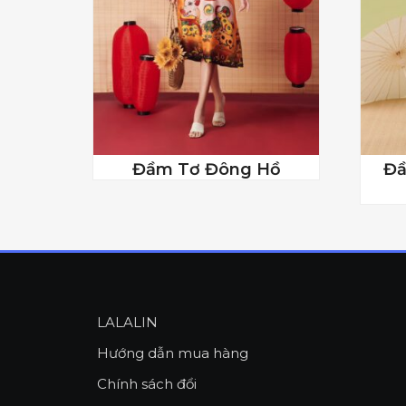
Đầm Tơ Đông Hồ
Đầ
LALALIN
Hướng dẫn mua hàng
Chính sách đổi