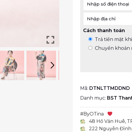
Cách thanh toán
Trả tiền mặt kh
Chuyển khoản 
Mã:
DTNLTTMDDND
Danh mục:
BST Than
#
ByOTina
48 Hồ Văn Huê, T
222 Nguyễn Đình 